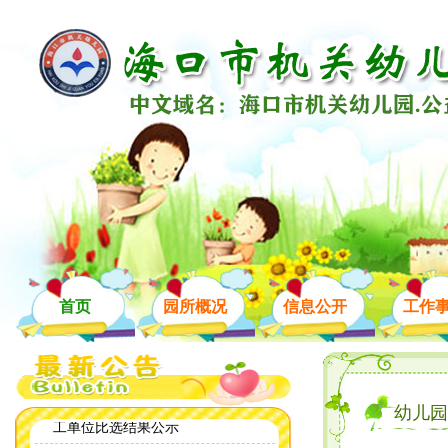
海口市机关幼儿园关于教学楼露台
遮阳棚改造项目施工单位遴选结果
公示
首页
园所概况
信息公开
工作
海口市机关幼儿园关于教学楼露台
遮阳棚改造项目施工单位遴选公告
海口市机关幼儿园关于消防设施设
备维修改造与消防评估验收项目施
工单位比选结果公示
幼儿园
海口市机关幼儿园关于园所玩教具